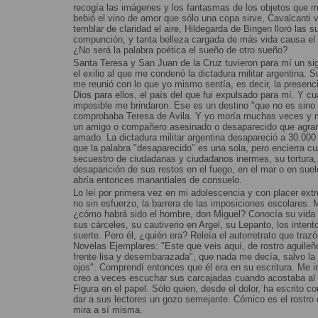
recogía las imágenes y los fantasmas de los objetos que 
bebió el vino de amor que sólo una copa sirve, Cavalcanti v
temblar de claridad el aire, Hildegarda de Bingen lloró las 
compunción, y tanta belleza cargada de más vida causa el t
¿No será la palabra poética el sueño de otro sueño?
Santa Teresa y San Juan de la Cruz tuvieron para mí un sig
el exilio al que me condenó la dictadura militar argentina. S
me reunió con lo que yo mismo sentía, es decir, la presen
Dios para ellos, el país del que fui expulsado para mí. Y 
imposible me brindaron. Ese es un destino "que no es sino
comprobaba Teresa de Avila. Y yo moría muchas veces y m
un amigo o compañero asesinado o desaparecido que agrand
amado. La dictadura militar argentina desapareció a 30.00
que la palabra "desaparecido" es una sola, pero encierra cu
secuestro de ciudadanas y ciudadanos inermes, su tortura, 
desaparición de sus restos en el fuego, en el mar o en suel
abría entonces manantiales de consuelo.
Lo leí por primera vez en mi adolescencia y con placer ex
no sin esfuerzo, la barrera de las imposiciones escolares.
¿cómo habrá sido el hombre, don Miguel? Conocía su vida 
sus cárceles, su cautiverio en Argel, su Lepanto, los intent
suerte. Pero él, ¿quién era? Releía el autorretrato que trazó
Novelas Ejemplares: "Este que veis aquí, de rostro aguileñ
frente lisa y desembarazada", que nada me decía, salvo la
ojos". Comprendí entonces que él era en su escritura. Me i
creo a veces escuchar sus carcajadas cuando acostaba al C
Figura en el papel. Sólo quien, desde el dolor, ha escrito 
dar a sus lectores un gozo semejante. Cómico es el rostro 
mira a sí misma.