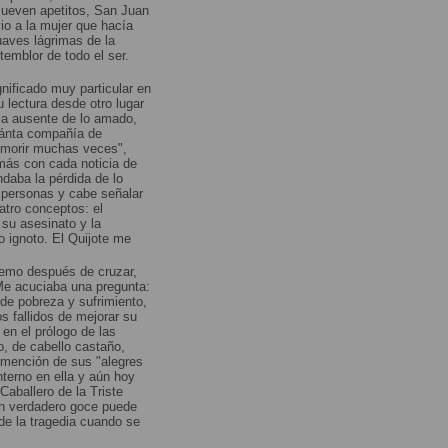
mueven apetitos, San Juan
io a la mujer que hacía
suaves lágrimas de la
emblor de todo el ser.
nificado muy particular en
u lectura desde otro lugar
cia ausente de lo amado,
cuánta compañía de
 morir muchas veces",
ás con cada noticia de
aba la pérdida de lo
0 personas y cabe señalar
atro conceptos: el
su asesinato y la
o ignoto. El Quijote me
tremo después de cruzar,
 Me acuciaba una pregunta:
de pobreza y sufrimiento,
os fallidos de mejorar su
 en el prólogo de las
o, de cabello castaño,
 mención de sus "alegres
nterno en ella y aún hoy
aballero de la Triste
con verdadero goce puede
de la tragedia cuando se