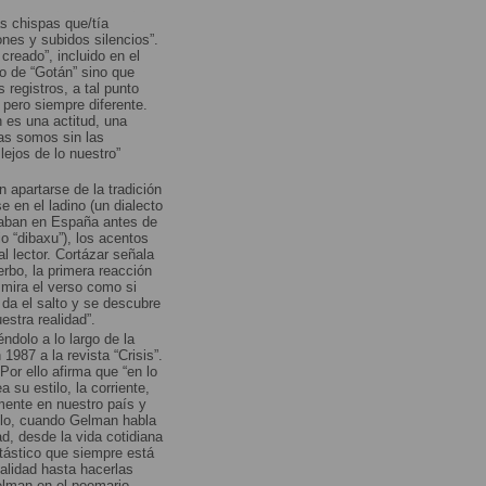
s chispas que/tía
nes y subidos silencios”.
reado”, incluido en el
to de “Gotán” sino que
 registros, a tal punto
pero siempre diferente.
 es una actitud, una
ras somos sin las
lejos de lo nuestro”
apartarse de la tradición
 en el ladino (un dialecto
taban en España antes de
o “dibaxu”), los acentos
l lector. Cortázar señala
rbo, la primera reacción
 mira el verso como si
 da el salto y se descubre
estra realidad”.
ndolo a lo largo de la
987 a la revista “Crisis”.
Por ello afirma que “en lo
 su estilo, la corriente,
mente en nuestro país y
ello, cuando Gelman habla
d, desde la vida cotidiana
ntástico que siempre está
ealidad hasta hacerlas
elman en el poemario