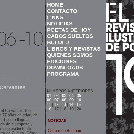
HOME
CONTACTO
LINKS
NOTICIAS
POETAS DE HOY
CABOS SUELTOS
BULULU
LIBROS Y REVISTAS
QUIENES SOMOS
EDICIONES
DOWNLOADS
PROGRAMA
 Cervantes
NUMEROS ANTERIORES
01
|
02
|
03
|
04
|
05
06
|
07
|
08
|
09
|
10
11
|
12
|
13
|
14
|
15
16
| 17 | 18 | 19 | 20
 el Cervantes, fue
e 77 años de edad, de
l poeta llegó al
NOTICIAS
ado de su esposa y
, el presidente del
Chirom en Rumano
.
tro de Cultura, César