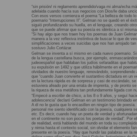
“sin prisión/ ni reglamento aprendido/vaga mi alma/echa má
adelaida cuando hacía sus negocios con Dios/le daba uncio
Con esos versos comienza el poema “La belleza de todo lo c
poemario “Interrupciones II”. Gelman no se quedó en el éxi
siguió profundizando su huella, en el lenguaje, creando otros
que se puede afirmar que su poesía es idéntica a sí misma 
“Si hay algo que nos traen hoy los poemas de Juan Gelman
manera a la vez reflexiva instintiva de buscar lo que de ve
simplificaciones a veces suicidas que nos han arrojado tan 
sostuvo Julio Cortázar.
Gelman se inventa a sí mismo en cada nuevo poemario. Sin 
de la lengua castellana busca, por ejemplo, enmascarándose
judeoespañol que hablaban los judíos sefaraditas que habi
su expulsión en 1492 y que utiliza hábilmente en el poemari
olvidados de nuestro lenguaje, renovándolo, sorprendiendo a
que “cuando Juan convierte el sustantivo dictadura en un ve
en la lectura rápida es de sorpresa y casi de escándalo, se
estuviera afeado por una errata de imprenta, y de pronto se
la riqueza de esa metáfora tan profundamente ligada con nu
“Empecé a escribir de chico, a los 8 o 9 años, y seguí hacié
adolescencia” declaró Gelman en un testimonio brindado en 1
A él no le gusta que lo encasillen en ningún tipo de poesía. 
personal me siento identificado con la poesía, cualquiera sea
etc. Es decir, cuando hay un poeta de verdad y afortunada
en el continente no son pocos los poetas de verdad”. Por 
de realidad, está hablando del mundo en toda su complejida
y nimia hasta el contexto social, sin olvidar el elemento fa
presente en la poesía. “Hay que hundir las palabras en la r
delirar como ellas” nos dice José Galván, heterónimo de G