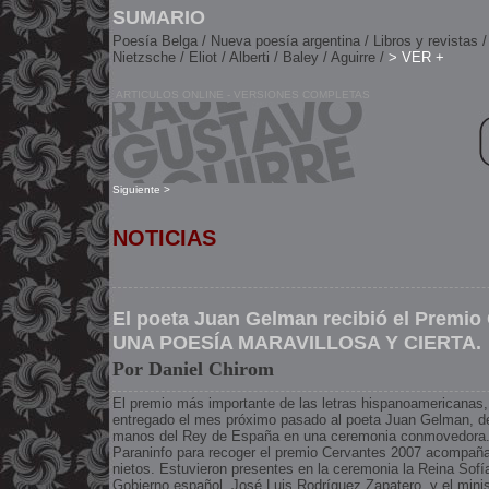
SUMARIO
Poesía Belga / Nueva poesía argentina / Libros y revistas /
Nietzsche / Eliot / Alberti / Baley / Aguirre /
> VER +
ARTICULOS ONLINE - VERSIONES COMPLETAS
Siguiente >
NOTICIAS
El poeta Juan Gelman recibió el Premio
UNA POESÍA MARAVILLOSA Y CIERTA.
Por Daniel Chirom
El premio más importante de las letras hispanoamericanas,
entregado el mes próximo pasado al poeta Juan Gelman, d
manos del Rey de España en una ceremonia conmovedora. E
Paraninfo para recoger el premio Cervantes 2007 acompañ
nietos. Estuvieron presentes en la ceremonia la Reina Sofía
Gobierno español, José Luis Rodríguez Zapatero, y el minis