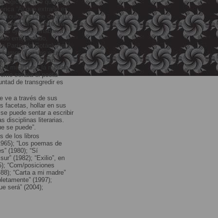
 lógico que se quiebra
tórica “Al que extraño es
de Boulogne,/,me contaba
nte que nunca se había
sus ojos se llenaban a
ando emocionado,
en París, de Gotán). Aquí
el humor (“los dos o tres
los recuerdos y aún
naba/ mirándose la melena
 como señala el poeta
untad de transgredir es
e ve a través de sus
s facetas, hollar en sus
se puede sentar a escribir
 disciplinas literarias.
ue se puede”.
 de los libros
(1965); “Los poemas de
s” (1980); “Sí
ur” (1982); “Exilio”, en
5); “Com/posiciones
-88); “Carta a mi madre”
pletamente” (1997);
ue será” (2004);