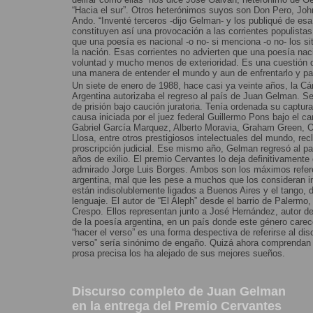
“Hacia el sur”. Otros heterónimos suyos son Don Pero, J
Ando. “Inventé terceros -dijo Gelman- y los publiqué de es
constituyen así una provocación a las corrientes populist
que una poesía es nacional -o no- si menciona -o no- los si
la nación. Esas corrientes no advierten que una poesía nac
voluntad y mucho menos de exterioridad. Es una cuestión d
una manera de entender el mundo y aun de enfrentarlo y pa
Un siete de enero de 1988, hace casi ya veinte años, la Cá
Argentina autorizaba el regreso al país de Juan Gelman. Se
de prisión bajo caución juratoria. Tenía ordenada su captu
causa iniciada por el juez federal Guillermo Pons bajo el car
Gabriel García Marquez, Alberto Moravia, Graham Green, 
Llosa, entre otros prestigiosos intelectuales del mundo, re
proscripción judicial. Ese mismo año, Gelman regresó al paí
años de exilio. El premio Cervantes lo deja definitivamente
admirado Jorge Luis Borges. Ambos son los máximos refer
argentina, mal que les pese a muchos que los consideran i
están indisolublemente ligados a Buenos Aires y el tango,
lenguaje. El autor de “El Aleph” desde el barrio de Palermo
Crespo. Ellos representan junto a José Hernández, autor del
de la poesía argentina, en un país donde este género care
“hacer el verso” es una forma despectiva de referirse al dis
verso” sería sinónimo de engaño. Quizá ahora comprendan 
prosa precisa los ha alejado de sus mejores sueños.
Discurso completo de Juan Gelman
en la entrega del Premio Cervantes