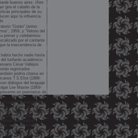
tarde buenos aires. /Aire
/ gira el caballo de la
sticas principales de su
lucen aquí la influencia
lo.
atorio “Gotán” (antes
os”, 1959, y “Velorio del
su primer y celebérrimo
icalizado por el cantante
que la trascendencia de
 había hecho nadie hasta
 del lunfardo académico.
peruano César Vallejos
están registrados
También podría citarse en
icanos T.S.Eliot (1888-
ucen diálogos del lenguaje
Edgar Lee Master (1869-
 presente en poemarios de
ano Cesare Pavese (1908-
raria -afirmaba el bardo
el cual solamente a fuerza
dialectal, se puede
rmación bien podría
 y de usos dialectales,
la, renovándola. Otro punto
to” en la medida en que