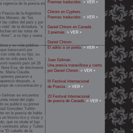
Poemas traducidos.
> VER +
a vigencia de la poesía en
Chirom en Cyphers
.
 Poesía de la Argentina
Poemas traducidos.
> VER +
rlos Menem, de "los
 las calles del país y por
 vida" de la dictadura, "a
Daniel Chirom en Canadá
.
luchan en las rutas de
3 poemas.
> VER +
Aires", a su hijo y nuera
Daniel Chirom
.
ética y su vida pública.
El adiós a un poeta.
> VER +
que transcurrió por
 con vida de su hijo, su
lo no sólo para los
Juan Gelman.
ivió nuestro país (el 26
Una poesía maravillosa y cierta
s Nora Eva, de diecinueve
por Daniel Chirom.
> VER +
ste, María Claudia
 quienes pasaron a
 apareció después, a
III Festival Internacional
campo de concentración y
de Poesía
.
> VER +
de Gelman se encuentra
23 Festival Internacional
unda mitad del siglo
de poesía de Canadá.
> VER +
do se publicó su primer
 Raúl González Tuñón
te en la poesía de habla
a un lirismo rico y vivaz y
do, que no elude el lujo
n veintiséis años y Tuñón
a “El caballo de la