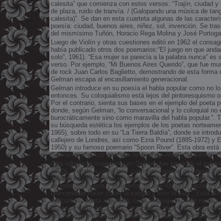
calesita” que comienza con estos versos: “Trajín, ciudad y 
de plaza, ruido de tranvía. / (Galopando una música de tango
calesita)”. Se dan en esta cuarteta algunas de las caracterí
poesía: ciudad, buenos aires, niñez, sol, invención. Se tras
del mismísimo Tuñón, Horacio Rega Molina y José Portoga
Luego de Violín y otras cuestiones editó en 1962 el consagr
había publicado otros dos poemarios:“El juego en que andam
solo”, 1961). “Esa mujer se parecía a la palabra nunca” es 
verso. Por ejemplo, “Mi Buenos Aires Querido”, que fue mus
de rock Juan Carlos Baglietto, demostrando de esta forma 
Gelman escapa al encasillamiento generacional.
Gelman introduce en su poesía el habla popular como no lo
entonces. Su coloquialismo está lejos del pintoresquismo o
Por el contrario, sienta sus bases en el ejemplo del poeta 
donde, según Gelman, “lo conversacional y lo coloquial no 
burocráticamente sino como maravilla del habla popular.”. 
su búsqueda estética los ejemplos de los poetas norteamer
1965), sobre todo en su “La Tierra Baldía”, donde se introd
callejero de Londres, así como Ezra Pound (1885-1972) y 
1950) y su famoso poemario “Spoon River”. Esta obra está
Gelman como “Los poemas de Sydney West”, de 1965.
Otra influencia importante en Gelman fue sin duda el itali
1950). “Tiendo a considerar cualquier especie de lengua lite
italiano en 1934- como un cuerpo cristalizado y muerto, en 
de transposiciones y de injertos de uso hablado, técnico y 
nuevamente hacer correr la sangre y vivir la vida”. Esta afi
aplicarse al poeta argentino, cuyo lenguaje lleno de ruptura
especialmente del porteño, quiebran la tradición sin olvidar
de contacto entre ambos poetas es la llamada “poesía-rela