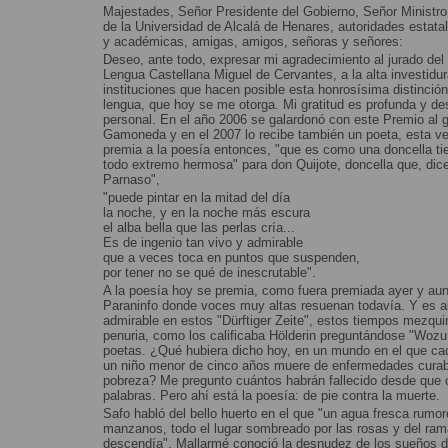
Majestades, Señor Presidente del Gobierno, Señor Ministro
de la Universidad de Alcalá de Henares, autoridades estata
y académicas, amigas, amigos, señoras y señores:
Deseo, ante todo, expresar mi agradecimiento al jurado del
Lengua Castellana Miguel de Cervantes, a la alta investidur
instituciones que hacen posible esta honrosísima distinción
lengua, que hoy se me otorga. Mi gratitud es profunda y d
personal. En el año 2006 se galardonó con este Premio al 
Gamoneda y en el 2007 lo recibe también un poeta, esta v
premia a la poesía entonces, "que es como una doncella ti
todo extremo hermosa" para don Quijote, doncella que, dice
Parnaso",
"puede pintar en la mitad del día
la noche, y en la noche más escura
el alba bella que las perlas cría...
Es de ingenio tan vivo y admirable
que a veces toca en puntos que suspenden,
por tener no se qué de inescrutable".
A la poesía hoy se premia, como fuera premiada ayer y aun
Paraninfo donde voces muy altas resuenan todavía. Y es 
admirable en estos "Dürftiger Zeite", estos tiempos mezqu
penuria, como los calificaba Hölderin preguntándose "Wozu 
poetas. ¿Qué hubiera dicho hoy, en un mundo en el que ca
un niño menor de cinco años muere de enfermedades curab
pobreza? Me pregunto cuántos habrán fallecido desde que 
palabras. Pero ahí está la poesía: de pie contra la muerte.
Safo habló del bello huerto en el que "un agua fresca rumor
manzanos, todo el lugar sombreado por las rosas y del ram
descendía", Mallarmé conoció la desnudez de los sueños d