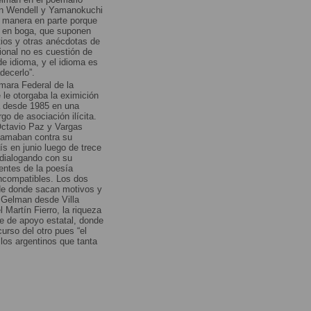
ohn Wendell y Yamanokuchi
a manera en parte porque
as en boga, que suponen
tios y otras anécdotas de
ional no es cuestión de
e idioma, y el idioma es
decerlo”.
mara Federal de la
 le otorgaba la eximición
ra desde 1985 en una
go de asociación ilícita.
Octavio Paz y Vargas
clamaban contra su
s en junio luego de trece
 dialogando con su
entes de la poesía
ncompatibles. Los dos
 de donde sacan motivos y
, Gelman desde Villa
 Martín Fierro, la riqueza
ce de apoyo estatal, donde
curso del otro pues “el
los argentinos que tanta