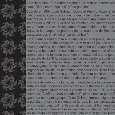
Antonio Molina. El escritor argentino Gelman ha defendido l
estos "tiempos mezquinos" y "de penuria".
Cuando en 1997 Juan Gelman recibió el Premio Nacional de
habló contra la política socioeconómica del gobierno de Ca
esbirros de la dictadura militar que pasean impunemente por
los cargos públicos" y dedicó su premio a las "víctimas con
las víctimas que se dio en llamar desaparecidos, a los que 
Jujuy en las carpas de protesta de los maestros de Buenos 
desaparecidos y "al hijo o hija de ambos".
Este fuerte discurso marca la relación entre el poeta, su po
Porque si bien la alta poesía de Gelman no es política sino 
muchos carriles, es indudable que su lucha por la aparición
nuera y la búsqueda de su nieto se convirtieron en un símbo
argentinos sino también para todo el mundo del drama que v
de agosto de 1976 la dictadura militar secuestró a sus hijo
años de edad, y Marcelo Ariel, de veinte, y a la mujer de é
Iruretagoyena, de diecinueve, embarazada de siete meses,
engrosar la lista de los detenidos-desaparecidos. Nora Eva
diferencia de su hermano y cuñada. Su nieta nació en un 
hace poco se reencontró con su abuelo en el Uruguay).
Más allá de este simbolismo, es indudable que la poesía 
entre las más originales producidas en castellano en la seg
veinte, y particularmente en la Argentina. Ya en 1956, cuan
poemario, “Violín y otras cuestiones”, el reconocido poeta
apuntaba en el prólogo que “Juan Gelman irrumpe dignamen
española y el circulo universal de la rosa. En su libro palpit
un contenido principalmente social, pero social bien entendi
de la fantasía”. Para entonces Gelman contaba tan sólo co
era un poeta consagrado. En este libro está el famoso poem