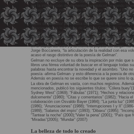
los poemas de Gelman guardan aparentemente un desarrollo
por la introducción de elementos fantásticos, evitando la re
al viejo león del zoo,/siempre tomábamos café en el Bois 
sus aventuras en Rhodesia del Sur/ pero mentía, era evide
movido del Sahara.//...Lo extraño mucho verdaderamente,/ 
veces de desierto/ pero sabía callar como un hermano/ cu
emocionado/ yo le hablaba de Carlitos Gardel” (de “Anclao 
juega con la nostalgia típica del porteño, el exilio político, 
cazadores ingleses que se había comido/le provocaban ma
melancolía, / "las cosas que uno hace para vivir" reflexio
en el espejo del café”) y la memoria popular del tango. Tal
Jorge Boccanera, “la articulación de la realidad con esa vol
acaso el rasgo distintivo de la poesía de Gelman”.
Gelman no excluye de su obra la inspiración por más que s
libros una férrea voluntad de buscar en el lenguaje todas su
palabras hasta encontrar la novedad y el asombro. “Uno no 
poesía -afirma Gelman- y esto diferencia a la poesía de otras
Además en poesía no se escribe lo que se quiere sino lo q
La obra de Gelman es vasta, con muchos registros. Además
mencionados, publicó los siguientes títulos: “Cólera buey”
Sydney West” (1969); “Fábulas” (1971); “Hechos y relacione
dulcemente” (1980); “Citas y comentarios” (1982); “Hacia el s
colaboración con Osvaldo Bayer (1984); "La junta luz” (198
(1986); “Anunciaciones” (1988); “Interrupciones I y II” (1986
(1989); “Salarios del impío” (1993); “Dibaxu” (1995); “Incom
“Tantear la noche” (2000);“Valer la pena” (2001); “País que f
“Miradas”(2005); “Mundar” (2007)
La belleza de todo lo creado