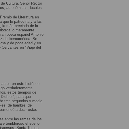
 de Cultura, Señor Rector
les, autonómicas, locales
 Premio de Literatura en
a que lo patrocina y a las
, la más preciada de la
esborda lo meramente
gran poeta español Antonio
ez de Iberoamérica. Se
erna y de poca edad y en
 Cervantes en "Viaje del
 antes en este histórico
algo verdaderamente
inos, estos tiempos de
Dichter", para qué
da tres segundos y medio
les, de hambre, de
comencé a decir estas
ea entre las ramas de los
aje tembloroso el sueño
ispersos, Santa Teresa