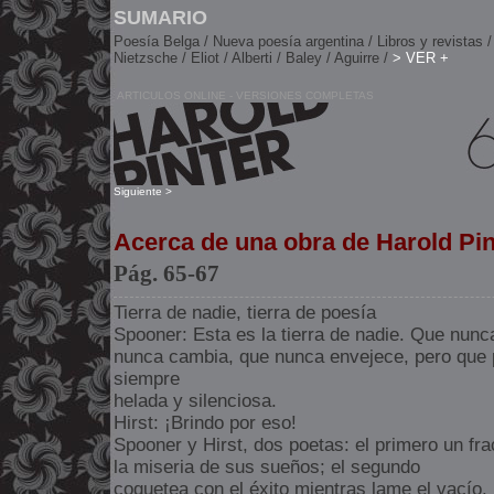
SUMARIO
Poesía Belga / Nueva poesía argentina / Libros y revistas /
Nietzsche / Eliot / Alberti / Baley / Aguirre /
> VER +
ARTICULOS ONLINE - VERSIONES COMPLETAS
Siguiente >
Acerca de una obra de Harold Pin
Pág. 65-67
Tierra de nadie, tierra de poesía
Spooner: Esta es la tierra de nadie. Que nun
nunca cambia, que nunca envejece, pero que
siempre
helada y silenciosa.
Hirst: ¡Brindo por eso!
Spooner y Hirst, dos poetas: el primero un fr
la miseria de sus sueños; el segundo
coquetea con el éxito mientras lame el vacío.