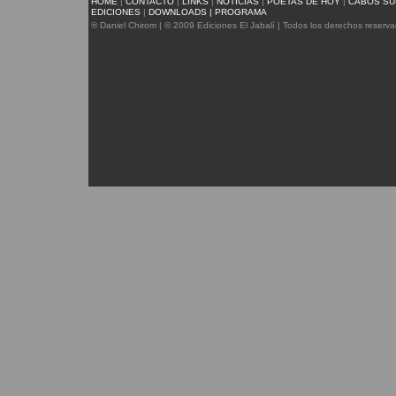
HOME
|
CONTACTO
|
LINKS
|
NOTICIAS
|
POETAS DE HOY
|
CABOS SU
EDICIONES
|
DOWNLOADS | PROGRAMA
® Daniel Chirom | © 2009 Ediciones El Jabalí | Todos los derechos reserv