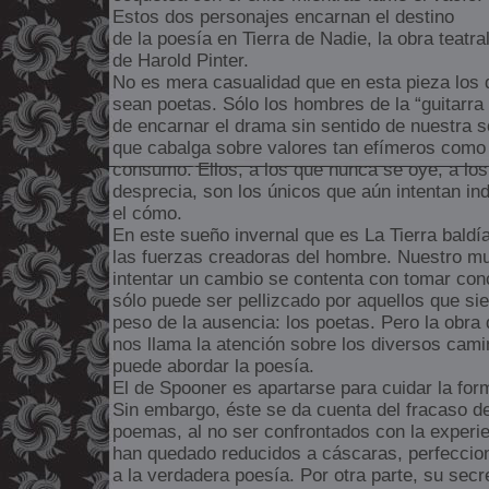
Estos dos personajes encarnan el destino
de la poesía en Tierra de Nadie, la obra teatra
de Harold Pinter.
No es mera casualidad que en esta pieza los 
sean poetas. Sólo los hombres de la “guitarra
de encarnar el drama sin sentido de nuestra 
que cabalga sobre valores tan efímeros como e
consumo. Ellos, a los que nunca se oye, a lo
desprecia, son los únicos que aún intentan in
el cómo.
En este sueño invernal que es La Tierra baldí
las fuerzas creadoras del hombre. Nuestro m
intentar un cambio se contenta con tomar con
sólo puede ser pellizcado por aquellos que sie
peso de la ausencia: los poetas. Pero la obra
nos llama la atención sobre los diversos cami
puede abordar la poesía.
El de Spooner es apartarse para cuidar la for
Sin embargo, éste se da cuenta del fracaso de
poemas, al no ser confrontados con la experienc
han quedado reducidos a cáscaras, perfeccio
a la verdadera poesía. Por otra parte, su sec