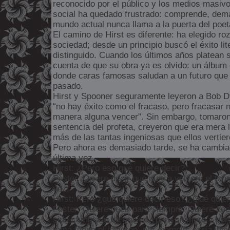
reconocido por el público y los medios masiv
social ha quedado frustrado: comprende, dema
mundo actual nunca llama a la puerta del poet
El camino de Hirst es diferente: ha elegido ro
sociedad; desde un principio buscó el éxito lit
distinguido. Cuando los últimos años platean 
cuenta de que su obra ya es olvido: un álbum 
donde caras famosas saludan a un futuro que 
pasado.
Hirst y Spooner seguramente leyeron a Bob D
“no hay éxito como el fracaso, pero fracasar n
manera alguna vencer”. Sin embargo, tomaron a
sentencia del profeta, creyeron que era mera l
más de las tantas ingeniosas que ellos verti
Pero ahora es demasiado tarde, se ha cambia
última vez.
Hirst: ¿Pero eso qué quiere decir?
Foster: Quiere decir que nunca volverá el tem
vez.
Hirst: Pero ¿qué quiere decir eso? ¿Qué quier
Foster: Quiere decir para siempre. Quiere dec
sido cambiado de una vez para siempre y por ú
tema fuese el invierno, por ejemplo, sería inv