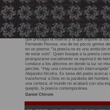
Hirst: ¿El tema es el invierno?
Foster: El tema ahora es el invierno. Así que 
siempre. Y por última vez.
Foster, el joven poeta de la obra, ve en los d
final que, pese a su edad, es inminente. La p
cambiar al mundo. Aun más, ser poeta no signi
nada que se le parezca. Por el contrario, la c
que presagia la muerte y la que impone la soc
Fernando Pessoa, uno de los pocos genios del
en un poema: “la poesía no es una ambición 
de estar solo”. Quien busque a la poesía co
jerarquizarse socialmente se equivocó de herr
conduce a los abismos en donde la luz se int
percibe. “Hay una conversación interrumpida
Alejandro Nicotra. Es tarea del poeta acercar el
transformar a Dios en la parábola del hombre.
una certeza: el mundo no acabará con una exp
quejido, la poesía contemporánea.
Daniel Chirom